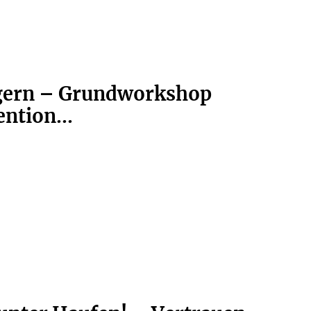
rgern – Grundworkshop
ntion...