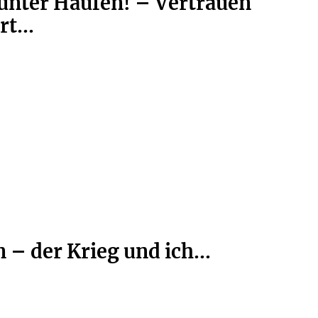
bunter Haufen! – Vertrauen
t...
 – der Krieg und ich...