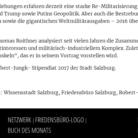
iehungen erfahren derzeit eine starke Re-Militarisierung.
ld Trump sowie Putins Geopolitik. Aber auch die Bestreb
 sowie die gigantischen Weltmilitärausgaben – 2016 über 
homas Roithner analysiert seit vielen Jahren die Zusam
interessen und militärisch-industriellem Komplex. Zule
keln“, das er in seinem Vortrag vorstellen wird.
bert-Jungk- Stipendiat 2017 der Stadt Salzburg.
n
: Wissensstadt Salzburg, Friedensbüro Salzburg, Robert
NETZWERK
FRIEDENSBÜRO-LOGO
|
|
BUCH DES MONATS