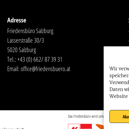
Adresse
Friedensbüro Salzburg
Lasserstraße 30/3
5020 Salzburg
Tel.:
+43 (0) 662/ 87 39 31
Email:
office@friedensbuero.at
Wir ver
speicher
Verwend
Daten wi
Website 
Das Friedensbüro wird unterstützt von:
Akz