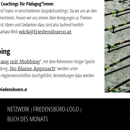
 Coachings für Pädagog*innen
.
 und Teams in verschiedenen Gesprächssettings. Da wir uns an den
orientieren, freuen wir uns immer über Anregungen zu Themen
ind. Ideen und Gedanken dazu sind also laufend herzlich
Barbara Wick
wick@friedensbuero.at
ing
“, mit dem Referenten Holger Specht
ang mit Mobbing
ldung „
“ werden unter
No Blame Approach
n Hygienevorschriften durchgeführt. Anmeldungen dazu werden
riedensbuero.a
t
NETZWERK
FRIEDENSBÜRO-LOGO
|
|
BUCH DES MONATS