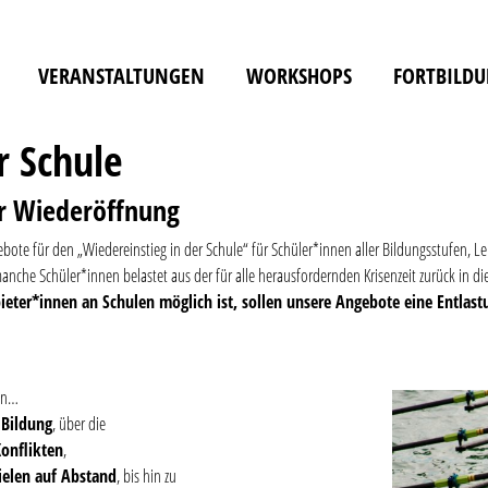
VERANSTALTUNGEN
WORKSHOPS
FORTBILD
r Schule
r Wiederöffnung
ote für den „Wiedereinstieg in der Schule“ für Schüler*innen aller Bildungsstufen, Le
anche Schüler*innen belastet aus der für alle herausfordernden Krisenzeit zurück in 
ter*innen an Schulen möglich ist, sollen unsere Angebote eine Entlastu
on…
 Bildung
, über die
onflikten
,
elen auf Abstand
, bis hin zu