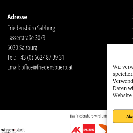
Adresse
Friedensbüro Salzburg
Lasserstraße 30/3
5020 Salzburg
Tel.:
+43 (0) 662/ 87 39 31
Email:
office@friedensbuero.at
Wir ver
speicher
Verwend
Daten wi
Website 
Das Friedensbüro wird unterstützt von:
Akz