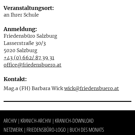
Veranstaltungsort:
an Ihrer Schule
Anmeldung:
Friedensbüro Salzburg
Lasserstraße 30/3
5020 Salzburg
+43 (0) 662/ 87 39 31
office@friedensbuero.at
Kontakt:
Mag.a (FH) Barbara Wick
wick@friedensbuero.at
ARCHIV
KRANICH-ARCHIV
KRANICH-DOWNLOAD
|
|
NETZWERK
FRIEDENSBÜRO-LOGO
BUCH DES MONATS
|
|