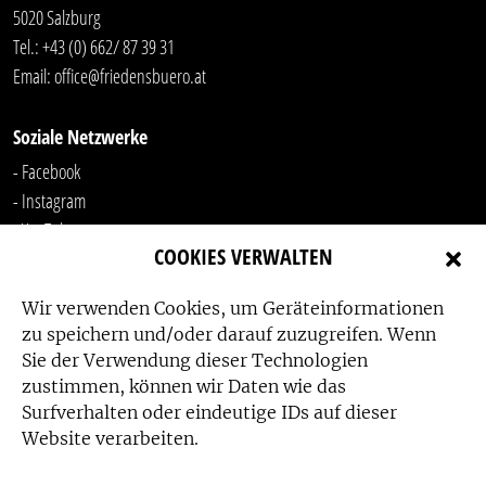
5020 Salzburg
Tel.:
+43 (0) 662/ 87 39 31
Email:
office@friedensbuero.at
Soziale Netzwerke
- Facebook
- Instagram
- YouTube
COOKIES VERWALTEN
-
LinkedIn
Wir verwenden Cookies, um Geräteinformationen
zu speichern und/oder darauf zuzugreifen. Wenn
Sie der Verwendung dieser Technologien
zustimmen, können wir Daten wie das
Surfverhalten oder eindeutige IDs auf dieser
Website verarbeiten.
Das Friedensbüro wird gefördert von: