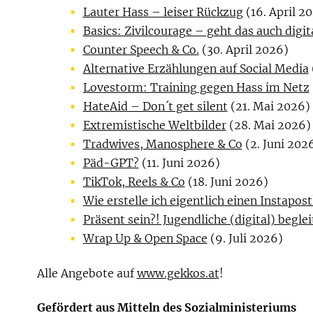
Lauter Hass – leiser Rückzug
(16. April 2
Basics: Zivilcourage – geht das auch digit
Counter Speech & Co.
(30. April 2026)
Alternative Erzählungen auf Social Media
Lovestorm: Training gegen Hass im Netz
HateAid – Don´t get silent
(21. Mai 2026)
Extremistische Weltbilder
(28. Mai 2026)
Tradwives, Manosphere & Co
(2. Juni 202
Päd-GPT?
(11. Juni 2026)
TikTok, Reels & Co
(18. Juni 2026)
Wie erstelle ich eigentlich einen Instapost
Präsent sein?! Jugendliche (digital) begle
Wrap Up & Open Space
(9. Juli 2026)
Alle Angebote auf
www.gekkos.at
!
Gefördert aus Mitteln des Sozialministeriums