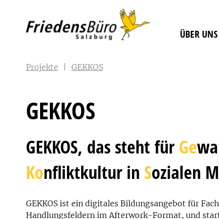
ÜBER UNS
Projekte
|
GEKKOS
GEKKOS
GEKKOS, das steht für
Ge
wa
Ko
nfliktkultur in
S
ozialen M
GEKKOS ist ein digitales Bildungsangebot für Fach
Handlungsfeldern im Afterwork-Format, und star