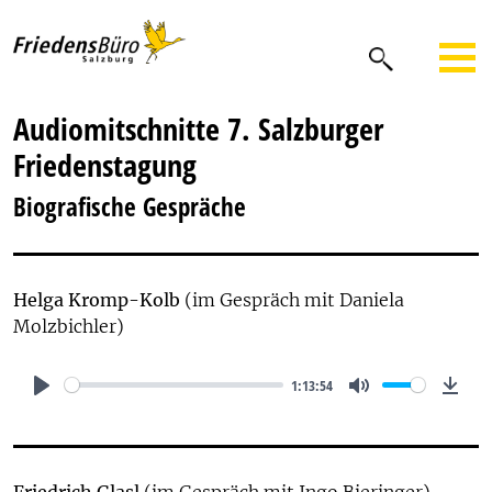
Audiomitschnitte 7. Salzburger
Friedenstagung
Biografische Gespräche
Helga Kromp-Kolb
(im Gespräch mit Daniela
Molzbichler)
1:13:54
Play
Mute
Dow
Friedrich Glasl
(im Gespräch mit Ingo Bieringer)