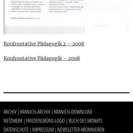
Konfrontative Pädagogik 2 – 2008
Konfrontative Pädagogik – 2008
ARCHIV
KRANICH-ARCHIV
KRANICH-DOWNLOAD
|
|
NETZWERK
FRIEDENSBÜRO-LOGO
BUCH DES MONATS
|
|
DATENSCHUTZ
IMPRESSUM
NEWSLETTER ABONNIEREN
|
|