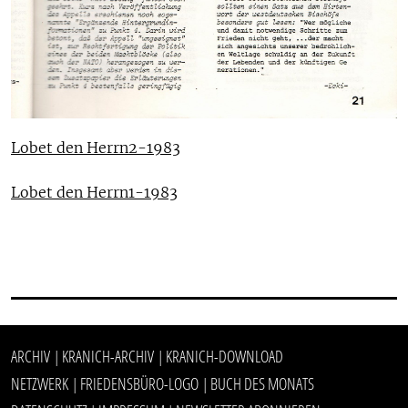
Lobet den Herrn2-1983
Lobet den Herrn1-1983
ARCHIV
KRANICH-ARCHIV
KRANICH-DOWNLOAD
|
|
NETZWERK
FRIEDENSBÜRO-LOGO
BUCH DES MONATS
|
|