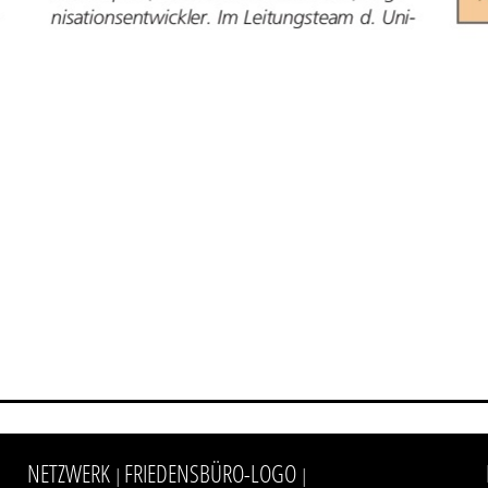
NETZWERK
FRIEDENSBÜRO-LOGO
|
|