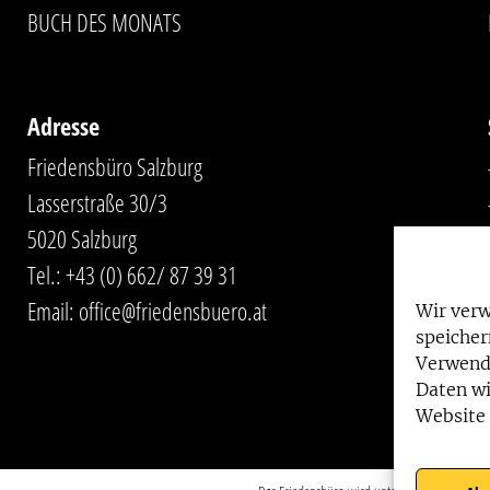
BUCH DES MONATS
Adresse
Friedensbüro Salzburg
Lasserstraße 30/3
5020 Salzburg
Tel.:
+43 (0) 662/ 87 39 31
Email:
office@friedensbuero.at
Wir ver
speicher
Verwend
Daten wi
Website 