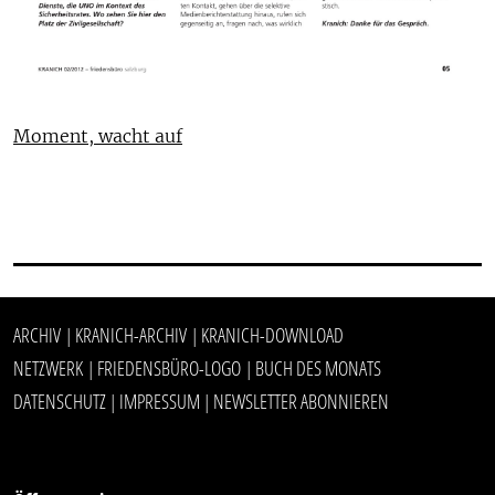
Moment, wacht auf
ARCHIV
KRANICH-ARCHIV
KRANICH-DOWNLOAD
|
|
NETZWERK
FRIEDENSBÜRO-LOGO
BUCH DES MONATS
|
|
DATENSCHUTZ
IMPRESSUM
NEWSLETTER ABONNIEREN
|
|