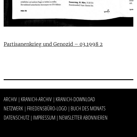
Partisanenkrieg und Genozid – 03.1998 2
ARCHIV
KRANICH-ARCHIV
KRANICH-DOWNLOAD
|
|
NETZWERK
FRIEDENSBÜRO-LOGO
BUCH DES MONATS
|
|
DATENSCHUTZ
IMPRESSUM
NEWSLETTER ABONNIEREN
|
|