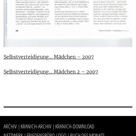
Selbs
tverteidigung… Mädchen – 2007
Selbstverteidigung… Mädchen 2 – 2007
ARCHIV
KRANICH-ARCHIV
KRANICH-DOWNLOAD
|
|
NETZWERK
FRIEDENSBÜRO-LOGO
BUCH DES MONATS
|
|