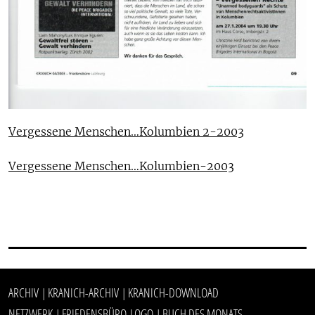
Vergessene Menschen…Kolumbien 2-2003
Vergessene Menschen…Kolumbien-2003
ARCHIV
KRANICH-ARCHIV
KRANICH-DOWNLOAD
|
|
NETZWERK
FRIEDENSBÜRO-LOGO
BUCH DES MONATS
|
|