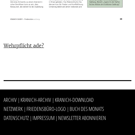
Wehrpflicht ade?
ARCHIV
KRANICH-ARCHIV
KRANICH-DOWNLOAD
|
|
NETZWERK
FRIEDENSBÜRO-LOGO
BUCH DES MONATS
|
|
DATENSCHUTZ
IMPRESSUM
NEWSLETTER ABONNIEREN
|
|