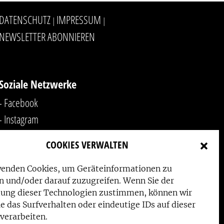
DATENSCHUTZ
IMPRESSUM
|
|
NEWSLETTER ABONNIEREN
Soziale Netzwerke
- Facebook
- Instagram
- YouTube
COOKIES VERWALTEN
-
LinkedIn
wenden Cookies, um Geräteinformationen zu
n und/oder darauf zuzugreifen. Wenn Sie der
ung dieser Technologien zustimmen, können wir
e das Surfverhalten oder eindeutige IDs auf dieser
verarbeiten.