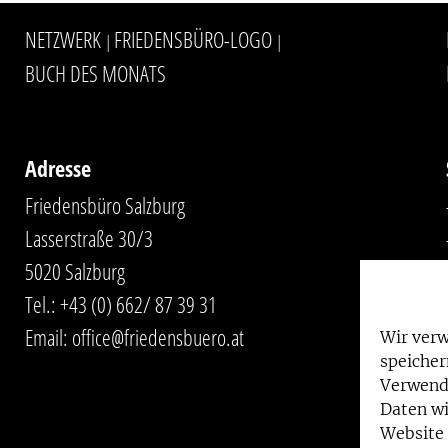
NETZWERK
FRIEDENSBÜRO-LOGO
|
|
BUCH DES MONATS
Adresse
Friedensbüro Salzburg
Lasserstraße 30/3
5020 Salzburg
Tel.:
+43 (0) 662/ 87 39 31
Email:
office@friedensbuero.at
Wir ver
speicher
Verwend
Daten wi
Website 