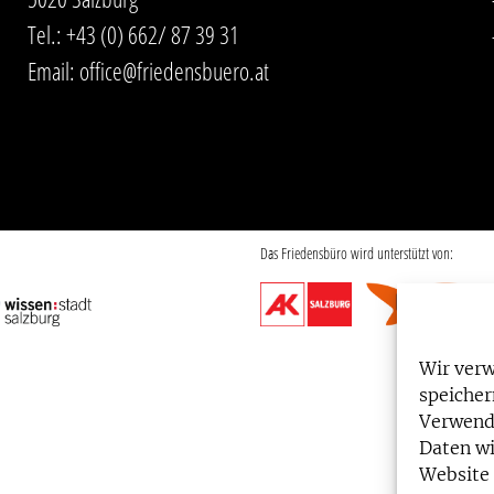
Tel.:
+43 (0) 662/ 87 39 31
Email:
office@friedensbuero.at
Das Friedensbüro wird unterstützt von:
Wir ver
speicher
Verwend
Daten wi
Website 