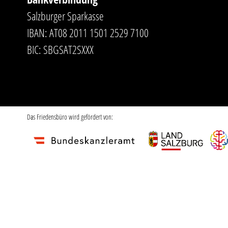
Salzburger Sparkasse
IBAN: AT08 2011 1501 2529 7100
BIC: SBGSAT2SXXX
Das Friedensbüro wird gefördert von: