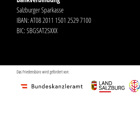
Salzburger Sparkasse
IBAN: AT08 2011 1501 2529 7100
BIC: SBGSAT2SXXX
Das Friedensbüro wird gefördert von: