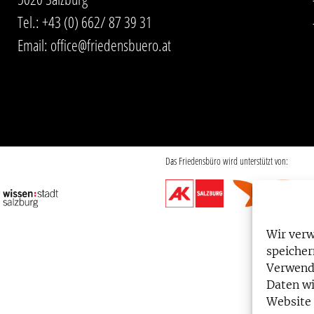
Tel.:
+43 (0) 662/ 87 39 31
Email:
office@friedensbuero.at
Das Friedensbüro wird unterstützt von:
Wir ver
speicher
Verwend
Daten wi
Website 