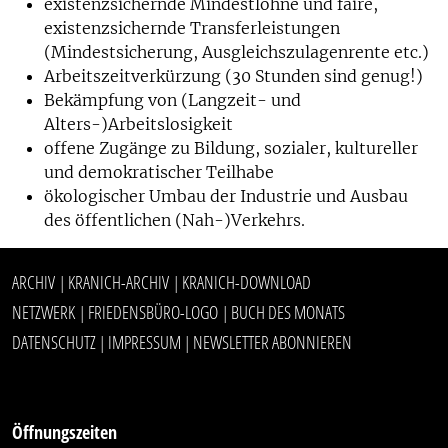
existenzsichernde Mindestlöhne und faire,
existenzsichernde Transferleistungen
(Mindestsicherung, Ausgleichszulagenrente etc.)
Arbeitszeitverkürzung (30 Stunden sind genug!)
Bekämpfung von (Langzeit- und
Alters-)Arbeitslosigkeit
offene Zugänge zu Bildung, sozialer, kultureller
und demokratischer Teilhabe
ökologischer Umbau der Industrie und Ausbau
des öffentlichen (Nah-)Verkehrs.
ARCHIV
KRANICH-ARCHIV
KRANICH-DOWNLOAD
|
|
NETZWERK
FRIEDENSBÜRO-LOGO
BUCH DES MONATS
|
|
DATENSCHUTZ
IMPRESSUM
NEWSLETTER ABONNIEREN
|
|
Öffnungszeiten