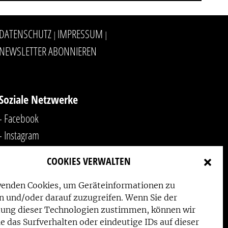
DATENSCHUTZ
IMPRESSUM
|
|
NEWSLETTER ABONNIEREN
Soziale Netzwerke
- Facebook
- Instagram
- YouTube
COOKIES VERWALTEN
-
LinkedIn
wenden Cookies, um Geräteinformationen zu
n und/oder darauf zuzugreifen. Wenn Sie der
ung dieser Technologien zustimmen, können wir
e das Surfverhalten oder eindeutige IDs auf dieser