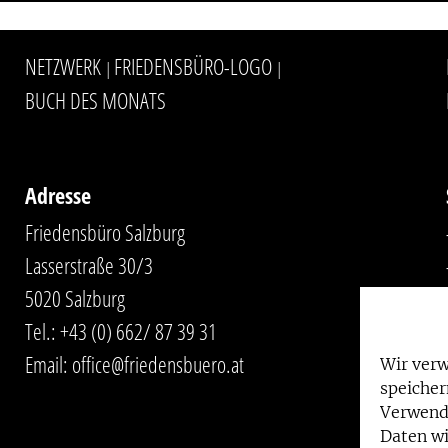
NETZWERK
FRIEDENSBÜRO-LOGO
|
|
BUCH DES MONATS
Adresse
Friedensbüro Salzburg
Lasserstraße 30/3
5020 Salzburg
Tel.:
+43 (0) 662/ 87 39 31
Email:
office@friedensbuero.at
Wir ver
speicher
Verwend
Daten wi