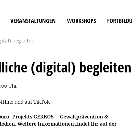
VERANSTALTUNGEN
WORKSHOPS
FORTBILD
gital) begleiten
liche (digital) begleiten
8:00 Uhr
ffline und auf TikTok
nsbüro-Projekts GEKKOS –
Ge
waltprävention &
Medien. Weitere Informationen findet Ihr auf der