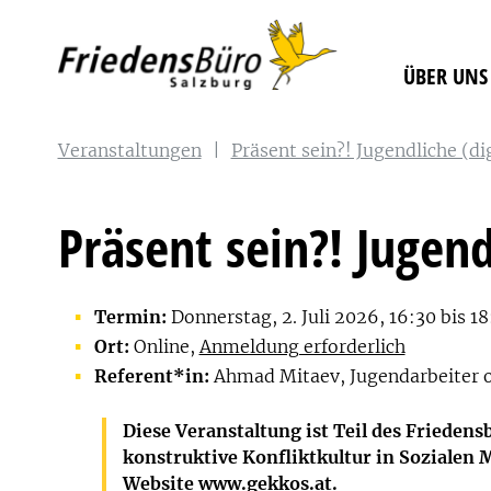
ÜBER UNS
Veranstaltungen
|
Präsent sein?! Jugendliche (di
Präsent sein?! Jugend
Termin:
Donnerstag, 2. Juli 2026, 16:30 bis 1
Ort:
Online,
Anmeldung erforderlich
Referent*in:
Ahmad Mitaev, Jugendarbeiter o
Diese Veranstaltung ist Teil des Friede
k
onstruktive
Ko
nfliktkultur in
S
ozialen 
Website
www.gekkos.at
.