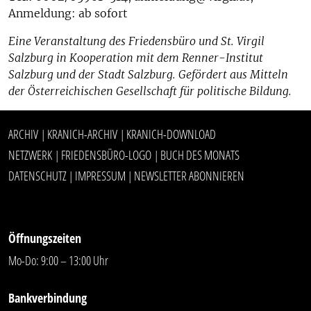
Anmeldung: ab sofort
Eine Veranstaltung des Friedensbüro und St. Virgil
Salzburg in Kooperation mit dem Renner-Institut
Salzburg und der Stadt Salzburg. Gefördert aus Mitteln
der Österreichischen Gesellschaft für politische Bildung.
ARCHIV
KRANICH-ARCHIV
KRANICH-DOWNLOAD
|
|
NETZWERK
FRIEDENSBÜRO-LOGO
BUCH DES MONATS
|
|
DATENSCHUTZ
IMPRESSUM
NEWSLETTER ABONNIEREN
|
|
Öffnungszeiten
Mo-Do: 9:00 – 13:00 Uhr
Bankverbindung