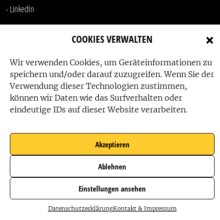
-
LinkedIn
COOKIES VERWALTEN
Wir verwenden Cookies, um Geräteinformationen zu
speichern und/oder darauf zuzugreifen. Wenn Sie der
Verwendung dieser Technologien zustimmen,
Das Friedensbüro wird gefördert von:
können wir Daten wie das Surfverhalten oder
eindeutige IDs auf dieser Website verarbeiten.
Akzeptieren
Das Friedensbüro wird unterstützt von:
Ablehnen
Einstellungen ansehen
Datenschutzerklärung
Kontakt & Impressum