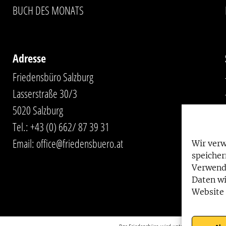
BUCH DES MONATS
Adresse
Friedensbüro Salzburg
Lasserstraße 30/3
5020 Salzburg
Tel.:
+43 (0) 662/ 87 39 31
Email:
office@friedensbuero.at
Wir ver
speicher
Verwend
Daten wi
Website 