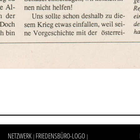
NETZWERK
FRIEDENSBÜRO-LOGO
|
|