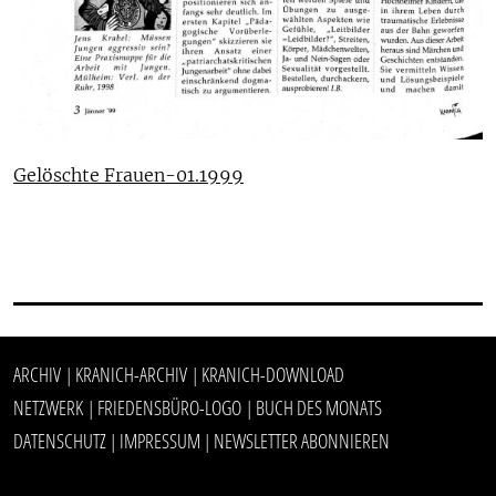
Gelöschte Frauen-01.1999
ARCHIV
KRANICH-ARCHIV
KRANICH-DOWNLOAD
|
|
NETZWERK
FRIEDENSBÜRO-LOGO
BUCH DES MONATS
|
|
DATENSCHUTZ
IMPRESSUM
NEWSLETTER ABONNIEREN
|
|