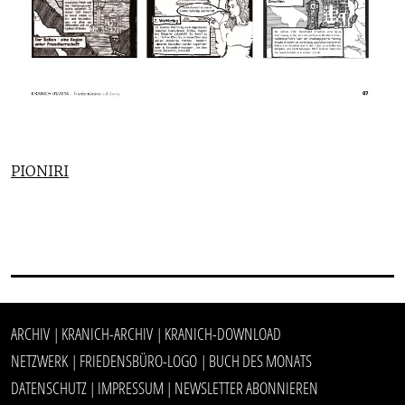
PIONIRI
ARCHIV
KRANICH-ARCHIV
KRANICH-DOWNLOAD
|
|
NETZWERK
FRIEDENSBÜRO-LOGO
BUCH DES MONATS
|
|
DATENSCHUTZ
IMPRESSUM
NEWSLETTER ABONNIEREN
|
|