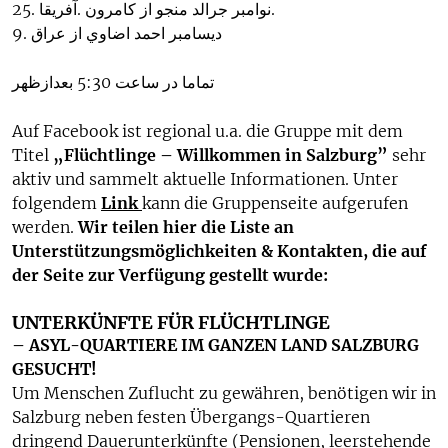
25. ﻧﻮاﻣﺒﺮ ﺟﺮاﻟﺪ ﻣﻨﺠﻮ اﺯ ﻛﺎﻣﺮﻭﻥ .ﺁﻓﺮﻳﻘﺎ.
9. ﺩﻳﺴﺎﻣﺒﺮ اﺣﻤﺪ اﺿﺎﻭﻱ اﺯ ﻋﺮاﻕ
ﺗﻤﺎﻣﺎ ﺩﺭ ﺳﺎﻋﺖ 5:30 ﺑﻌﺪاﺯﻇﻬﺮ
Auf Facebook ist regional u.a. die Gruppe mit dem
Titel
„Flüchtlinge – Willkommen in Salzburg”
sehr
aktiv und sammelt aktuelle Informationen. Unter
folgendem
Link
kann die Gruppenseite aufgerufen
werden.
Wir teilen hier die Liste an
Unterstützungsmöglichkeiten & Kontakten, die auf
der Seite zur Verfügung gestellt wurde:
UNTERKÜNFTE FÜR FLÜCHTLINGE
– ASYL-QUARTIERE IM GANZEN LAND SALZBURG
GESUCHT!
Um Menschen Zuflucht zu gewähren, benötigen wir in
Salzburg neben festen Übergangs-Quartieren
dringend Dauerunterkünfte (Pensionen, leerstehende