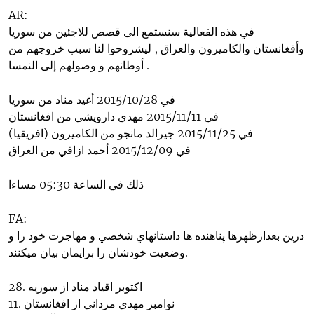
AR:
في هذه الفعالية سنستمع الى قصص للاجئين من سوريا
وأفغانستان والكاميرون والعراق , ليشروحوا لنا سبب خروجهم من
أوطانهم و وصولهم إلى النمسا .
في 2015/10/28 أغيد مناد من سوريا
في 2015/11/11 مهدي دارويشي من افغانستان
في 2015/11/25 جيرالد مانجو من الكاميرون (افريقيا)
في 2015/12/09 أحمد ازافي من العراق
ذلك في الساعة 05:30 مساءا
FA:
ﺩﺭﻳﻦ ﺑﻌﺪاﺯﻇﻬﺮﻫﺎ ﭘﻨﺎﻫﻨﺪﻩ ﻫﺎ ﺩاﺳﺘﺎﻧﻬﺎﻱ ﺷﺨﺼﻲ و ﻣﻬﺎﺟﺮﺕ ﺧﻮﺩ ﺭا و
ﻭﺿﻌﻴﺖ ﺧﻮﺩﺷﺎﻥ ﺭا ﺑﺮاﻳﻤﺎﻥ ﺑﻴﺎﻥ ﻣﻴﻜﻨﻨﺪ.
28. اﻛﺘﻮﺑﺮ اﻗﻴﺎﺩ ﻣﻨﺎﺩ اﺯ ﺳﻮﺭﻳﻪ
11. ﻧﻮاﻣﺒﺮ ﻣﻬﺪﻱ ﻣﺮﺩاﻧﻲ اﺯ اﻓﻐﺎﻧﺴﺘﺎﻥ