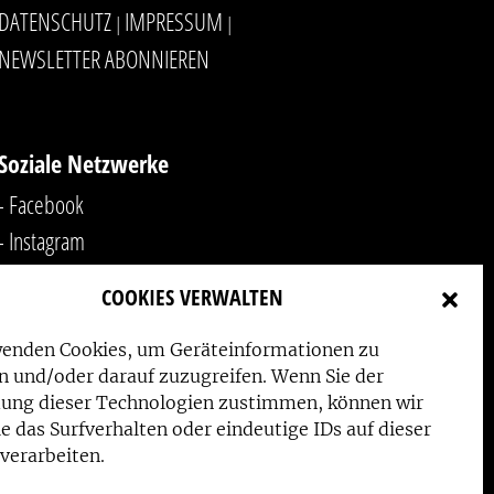
DATENSCHUTZ
IMPRESSUM
|
|
NEWSLETTER ABONNIEREN
Soziale Netzwerke
- Facebook
- Instagram
- YouTube
COOKIES VERWALTEN
-
LinkedIn
wenden Cookies, um Geräteinformationen zu
n und/oder darauf zuzugreifen. Wenn Sie der
ung dieser Technologien zustimmen, können wir
e das Surfverhalten oder eindeutige IDs auf dieser
verarbeiten.