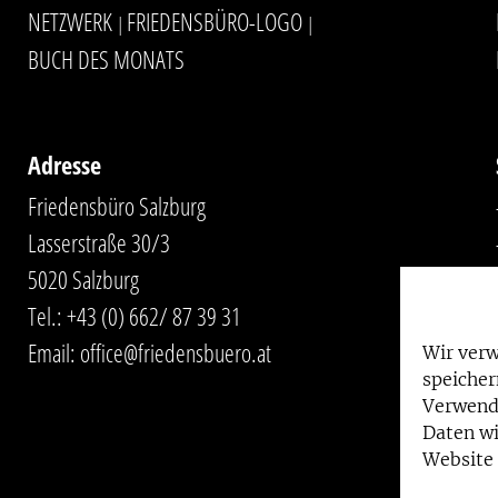
NETZWERK
FRIEDENSBÜRO-LOGO
|
|
BUCH DES MONATS
Adresse
Friedensbüro Salzburg
Lasserstraße 30/3
5020 Salzburg
Tel.:
+43 (0) 662/ 87 39 31
Email:
office@friedensbuero.at
Wir ver
speicher
Verwend
Daten wi
Website 