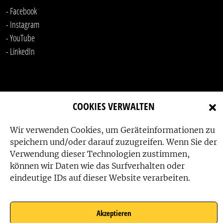
- Facebook
- Instagram
- YouTube
-
LinkedIn
COOKIES VERWALTEN
Wir verwenden Cookies, um Geräteinformationen zu
Das Friedensbüro wird gefördert von:
speichern und/oder darauf zuzugreifen. Wenn Sie der
Verwendung dieser Technologien zustimmen,
können wir Daten wie das Surfverhalten oder
eindeutige IDs auf dieser Website verarbeiten.
Das Friedensbüro wird unterstützt von:
Akzeptieren