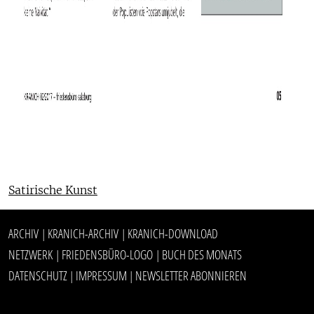
Satirische Kunst
ARCHIV
KRANICH-ARCHIV
KRANICH-DOWNLOAD
|
|
NETZWERK
FRIEDENSBÜRO-LOGO
BUCH DES MONATS
|
|
DATENSCHUTZ
IMPRESSUM
NEWSLETTER ABONNIEREN
|
|