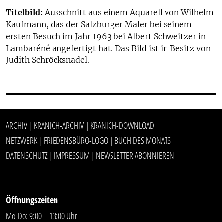
Titelbild:
Ausschnitt aus einem Aquarell von Wilhelm
Kaufmann, das der Salzburger Maler bei seinem
ersten Besuch im Jahr 1963 bei Albert Schweitzer in
Lambaréné angefertigt hat. Das Bild ist in Besitz von
Judith Schröcksnadel.
ARCHIV
KRANICH-ARCHIV
KRANICH-DOWNLOAD
|
|
NETZWERK
FRIEDENSBÜRO-LOGO
BUCH DES MONATS
|
|
DATENSCHUTZ
IMPRESSUM
NEWSLETTER ABONNIEREN
|
|
Öffnungszeiten
Mo-Do: 9:00 – 13:00 Uhr