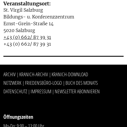
Veranstaltungsort:
St. Virgil Salzburg
Bildungs- u. Konferenzzentrum
Ernst-Grein-Straße 14
5020 Salzburg
+43 (0) 662/ 87 39 31
+43 (0) 662/ 87 39 31
ARCHIV
KRANICH-ARCHIV
KRANICH-DOWNLOAD
|
|
NETZWERK
FRIEDENSBÜRO-LOGO
BUCH DES MONATS
|
|
DATENSCHUTZ
IMPRESSUM
NEWSLETTER ABONNIEREN
|
|
Öffnungszeiten
Mo-Do: 9:00 – 13:00 Uhr