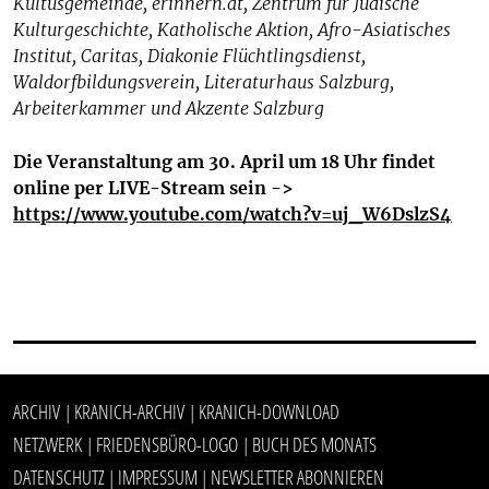
Kultusgemeinde, erinnern.at, Zentrum für Jüdische
Kulturgeschichte, Katholische Aktion, Afro-Asiatisches
Institut, Caritas, Diakonie Flüchtlingsdienst,
Waldorfbildungsverein, Literaturhaus Salzburg,
Arbeiterkammer und Akzente Salzburg
Die Veranstaltung am 30. April um 18 Uhr findet
online per LIVE-Stream sein ->
https://www.youtube.com/watch?
v=uj_W6DslzS4
ARCHIV
KRANICH-ARCHIV
KRANICH-DOWNLOAD
|
|
NETZWERK
FRIEDENSBÜRO-LOGO
BUCH DES MONATS
|
|
DATENSCHUTZ
IMPRESSUM
NEWSLETTER ABONNIEREN
|
|