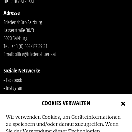
BIC: SBGSAT2SXXX
Adresse
Friedensbüro Salzburg
Lasserstraße 30/3
5020 Salzburg
Tel.:
+43 (0) 662/ 87 39 31
Email:
office@friedensbuero.at
Soziale Netzwerke
- Facebook
- Instagram
- YouTube
COOKIES VERWALTEN
-
LinkedIn
Wir verwenden Cookies, um Geräteinformationen
zu speichern und/oder darauf zuzugreifen. Wenn
Sie der Verwendung dieser Technologien