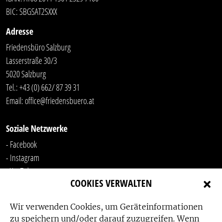
BIC: SBGSAT2SXXX
Adresse
Friedensbüro Salzburg
Lasserstraße 30/3
5020 Salzburg
Tel.:
+43 (0) 662/ 87 39 31
Email:
office@friedensbuero.at
Soziale Netzwerke
- Facebook
- Instagram
- YouTube
COOKIES VERWALTEN
-
LinkedIn
Wir verwenden Cookies, um Geräteinformationen
zu speichern und/oder darauf zuzugreifen. Wenn