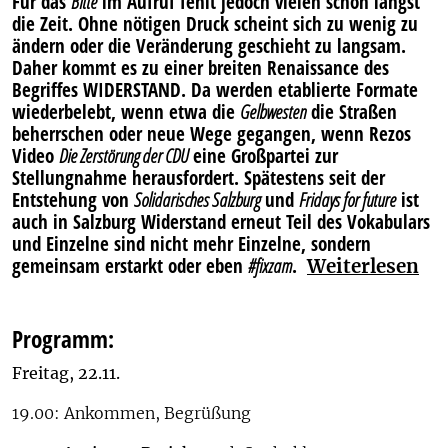
Für das
Bitte
im Aufruf fehlt jedoch vielen schon längst
die Zeit. Ohne nötigen Druck scheint sich zu wenig zu
ändern oder die Veränderung geschieht zu langsam.
Daher kommt es zu einer breiten Renaissance des
Begriffes WIDERSTAND. Da werden etablierte Formate
wiederbelebt, wenn etwa die
Gelbwesten
die Straßen
beherrschen oder neue Wege gegangen, wenn Rezos
Video
Die Zerstörung der CDU
eine Großpartei zur
Stellungnahme herausfordert. Spätestens seit der
Entstehung von
Solidarisches Salzburg
und
Fridays for future
ist
auch in Salzburg
Widerstand
erneut Teil des Vokabulars
und Einzelne sind nicht mehr Einzelne, sondern
gemeinsam erstarkt oder eben
#fixzam
.
Weiterlesen
Programm:
Freitag, 22.11.
19.00: Ankommen, Begrüßung