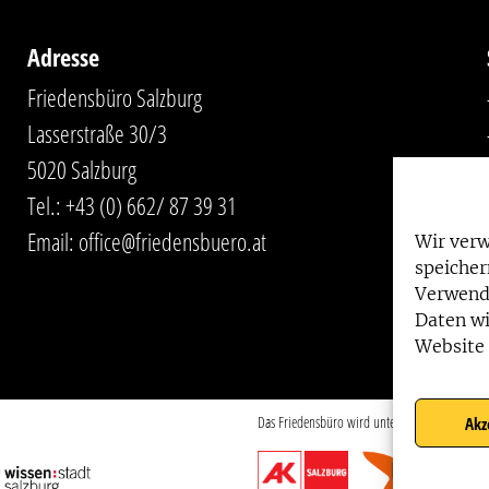
Adresse
Friedensbüro Salzburg
Lasserstraße 30/3
5020 Salzburg
Tel.:
+43 (0) 662/ 87 39 31
Email:
office@friedensbuero.at
Wir ver
speicher
Verwend
Daten wi
Website 
Das Friedensbüro wird unterstützt von:
Akz