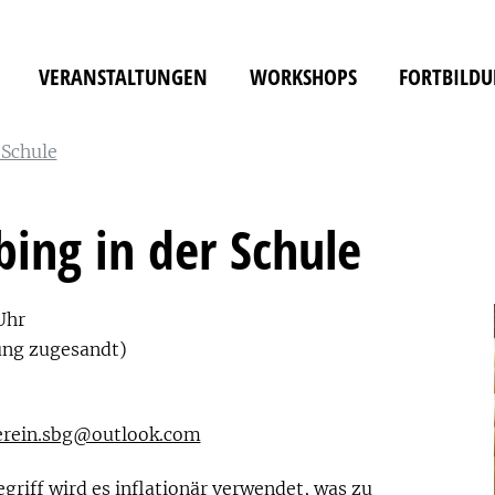
VERANSTALTUNGEN
WORKSHOPS
FORTBILD
 Schule
ing in der Schule
Uhr
ung zugesandt)
erein.sbg@outlook.com
iff wird es inflationär verwendet, was zu