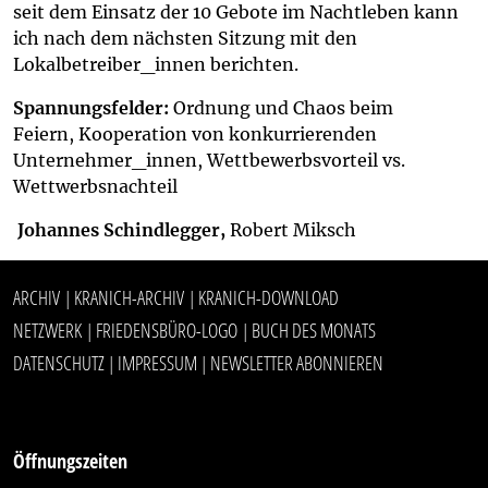
seit dem Einsatz der 10 Gebote im Nachtleben kann
ich nach dem nächsten Sitzung mit den
Lokalbetreiber_innen berichten.
Spannungsfelder:
Ordnung und Chaos beim
Feiern, Kooperation von konkurrierenden
Unternehmer_innen, Wettbewerbsvorteil vs.
Wettwerbsnachteil
Johannes Schindlegger,
Robert Miksch
ARCHIV
KRANICH-ARCHIV
KRANICH-DOWNLOAD
|
|
NETZWERK
FRIEDENSBÜRO-LOGO
BUCH DES MONATS
|
|
DATENSCHUTZ
IMPRESSUM
NEWSLETTER ABONNIEREN
|
|
Öffnungszeiten