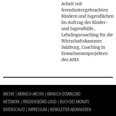
Arbeit mit
fremduntergebrachten
Kindern und Jugendlichen
im Auftrag der Kinder-
und Jugendhilfe,
Lehrlingscoaching für die
Wirtschaftskammer
Salzburg, Coaching in
Erwachsenenprojekten
des AMS
ARCHIV
KRANICH-ARCHIV
KRANICH-DOWNLOAD
|
|
NETZWERK
FRIEDENSBÜRO-LOGO
BUCH DES MONATS
|
|
DATENSCHUTZ
IMPRESSUM
NEWSLETTER ABONNIEREN
|
|