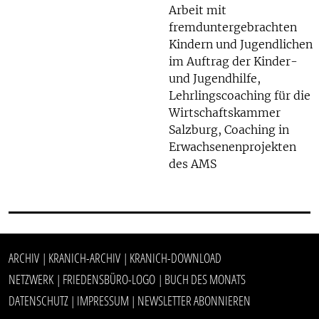
Arbeit mit
fremduntergebrachten
Kindern und Jugendlichen
im Auftrag der Kinder-
und Jugendhilfe,
Lehrlingscoaching für die
Wirtschaftskammer
Salzburg, Coaching in
Erwachsenenprojekten
des AMS
ARCHIV
KRANICH-ARCHIV
KRANICH-DOWNLOAD
|
|
NETZWERK
FRIEDENSBÜRO-LOGO
BUCH DES MONATS
|
|
DATENSCHUTZ
IMPRESSUM
NEWSLETTER ABONNIEREN
|
|