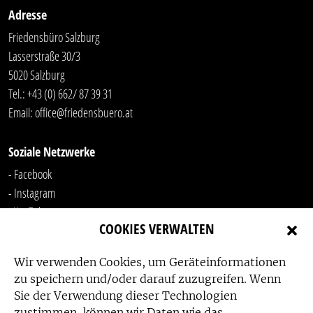
Adresse
Friedensbüro Salzburg
Lasserstraße 30/3
5020 Salzburg
Tel.:
+43 (0) 662/ 87 39 31
Email:
office@friedensbuero.at
Soziale Netzwerke
- Facebook
- Instagram
- YouTube
COOKIES VERWALTEN
-
LinkedIn
Wir verwenden Cookies, um Geräteinformationen
zu speichern und/oder darauf zuzugreifen. Wenn
Sie der Verwendung dieser Technologien
zustimmen, können wir Daten wie das