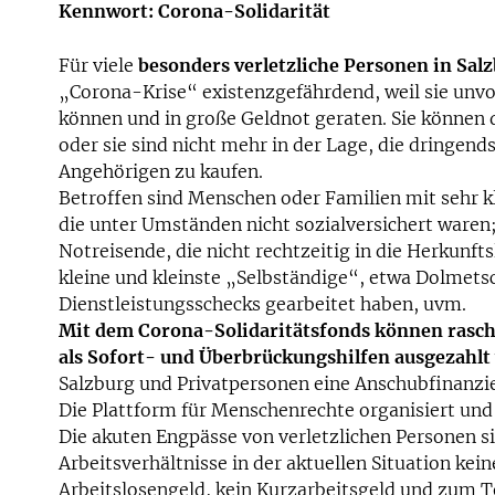
Kennwort: Corona-Solidarität
Für viele
besonders verletzliche Personen in Sal
„Corona-Krise“ existenzgefährdend, weil sie unv
können und in große Geldnot geraten. Sie können 
oder sie sind nicht mehr in der Lage, die dringend
Angehörigen zu kaufen.
Betroffen sind Menschen oder Familien mit sehr 
die unter Umständen nicht sozialversichert waren
Notreisende, die nicht rechtzeitig in die Herkunf
kleine und kleinste „Selbständige“, etwa Dolmet
Dienstleistungsschecks gearbeitet haben, uvm.
Mit dem Corona-Solidaritätsfonds können rasch 
als Sofort- und Überbrückungshilfen ausgezahlt
Salzburg und Privatpersonen eine Anschubfinanzie
Die Plattform für Menschenrechte organisiert un
Die akuten Engpässe von verletzlichen Personen si
Arbeitsverhältnisse in der aktuellen Situation k
Arbeitslosengeld, kein Kurzarbeitsgeld und zum T