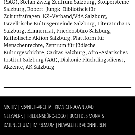
(SAG), Stefan Zweig Zentrum Salzburg, Stolpersteine
Salzburg, Robert-Jungk-Bibliothek für
Zukunftsfragen, KZ-Verband/VdA Salzburg,
Israelitische Kultusgemeinde Salzburg, Literaturhaus
Salzburg, Erinnern.at, Friedensbüro Salzburg,
Katholische Aktion Salzburg, Plattform für
Menschenrechte, Zentrum für Jüdische
Kulturgeschichte, Caritas Salzburg, Afro-Asiatisches
Institut Salzburg (AAI), Diakonie Flüchtlingsdienst,
Akzente, AK Salzburg
ARCHIV
KRANICH-ARCHIV
KRANICH-DOWNLOAD
|
|
NETZWERK
FRIEDENSBÜRO-LOGO
BUCH DES MONATS
|
|
DATENSCHUTZ
IMPRESSUM
NEWSLETTER ABONNIEREN
|
|