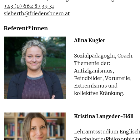
+43 (0) 662 87 39 31
sieberth@friedensbuero.at
Referent*innen
Alina Kugler
Sozialpädagogin, Coach.
Themenfelder:
Antiziganismus,
Feindbilder, Vorurteile,
Extremismus und
kollektive Kränkung.
Kristina Langeder-Höll
Lehramtsstudium Englisch
Psychologie/Philosophie u