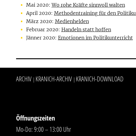
Mai 2020:
Wo rohe Kräfte sinnvoll walten
April 2020:
Methodentraining für den Politiku
März 2020:
Medienhelden
Februar 2020:
Handeln statt hoffen
Jänner 2020:
Emotionen im Politikunterricht
ARCHIV
KRANICH-ARCHIV
KRANICH-DOWNLOAD
|
|
Öffnungszeiten
Mo-Do: 9:00 – 13:00 Uhr