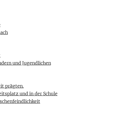
e
oach
t
ndern und Jugendlichen
it prägten.
tsplatz und in der Schule
chenfeindlichkeit