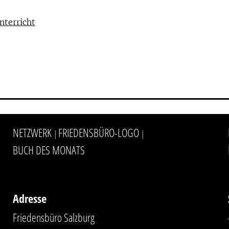
nterricht
NETZWERK
FRIEDENSBÜRO-LOGO
|
|
BUCH DES MONATS
Adresse
Friedensbüro Salzburg