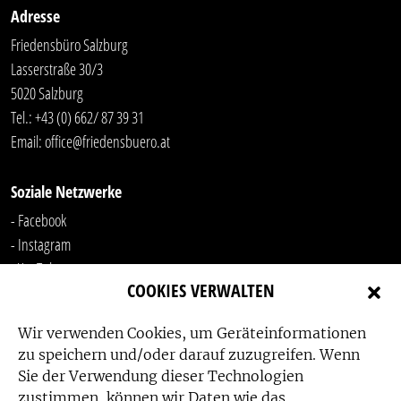
Adresse
Friedensbüro Salzburg
Lasserstraße 30/3
5020 Salzburg
Tel.:
+43 (0) 662/ 87 39 31
Email:
office@friedensbuero.at
Soziale Netzwerke
- Facebook
- Instagram
- YouTube
COOKIES VERWALTEN
-
LinkedIn
Wir verwenden Cookies, um Geräteinformationen
zu speichern und/oder darauf zuzugreifen. Wenn
Sie der Verwendung dieser Technologien
zustimmen, können wir Daten wie das